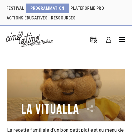
FESTIVAL
PROGRAMMATION
PLATEFORME PRO
ACTIONS ÉDUCATIVES
RESSOURCES
La Vitualla
La recette familiale d’un bon petit plat est au menu de
Santiago Posada
Colombie
2023
9min