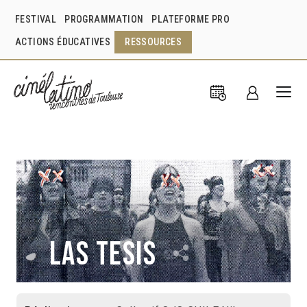
FESTIVAL
PROGRAMMATION
PLATEFORME PRO
ACTIONS ÉDUCATIVES
RESSOURCES
Las tesis
Collectif OJO CHILE
Niles Atallah
Chili
2019