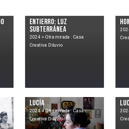
do
Entierro: luz
Ho
subterránea
2024
2024 > Otra mirada : Casa
Crea
Creativa Diluvio
Lucía
Lu
2024 > Otra mirada : Casa
2024
Creativa Diluvio
Crea