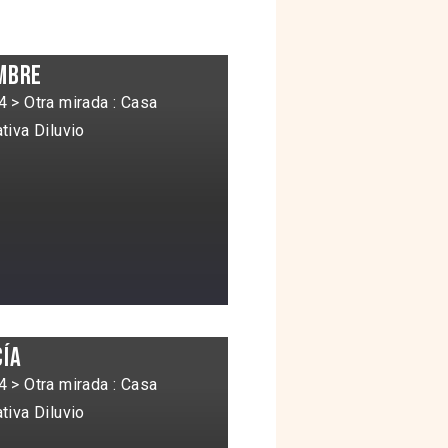
mbre
 > Otra mirada : Casa
tiva Diluvio
cía
 > Otra mirada : Casa
tiva Diluvio