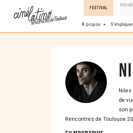
PROG
FESTIVAL
À propos
S’implique
N
Niles
de vue
son p
Rencontres de Toulouse 20