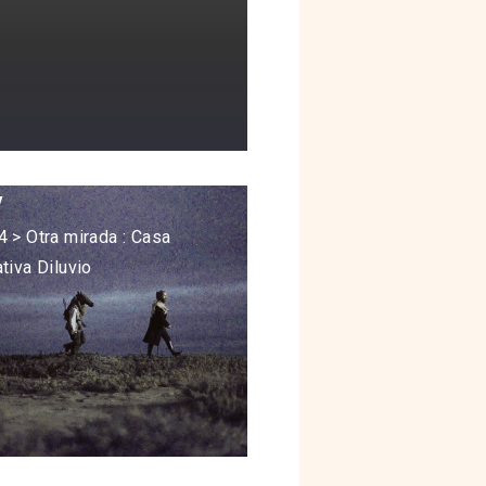
y
 > Otra mirada : Casa
tiva Diluvio