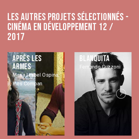
Les autres projets sélectionnés -
Cinéma en développement 12 /
2017
Après les
Blanquita
armes
Fernando Guzzoni
María Isabel Ospina,
Iñès Compan
Next