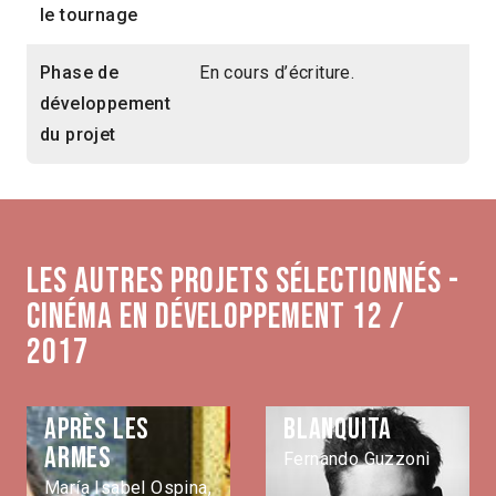
le tournage
Phase de
En cours d’écriture.
développement
du projet
Les autres projets sélectionnés -
Cinéma en développement 12 /
2017
Après les
Blanquita
armes
Fernando Guzzoni
María Isabel Ospina,