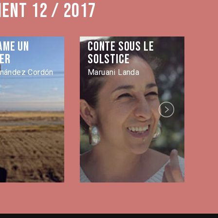
ment 12 / 2017
ame un
Conte sous le
D
er
solstice
Ph
rnández Cordón
Maruani Landa
Pi
Next