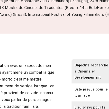
ira (Mention Honorable Juri Cineclubes) (Portugal), 24rd Hamb
X Mostra de Cinema de Tiradentes (Brésil), 14th BeloHorizon
Award) (Brésil), International Festival of Young Filmmakers (
Objectifs recherché
tation avec un aspect de mon
à Cinéma en
lle ayant mené un combat laïque
Développement
 morto c’est me mettre
ntiment de vertige lorsque l’on
Date prévue pour le
ité provient de ce vide inconnu
tournage
 Je veux parler de personnages
la tradition familiale.
Lieu prévu pour le