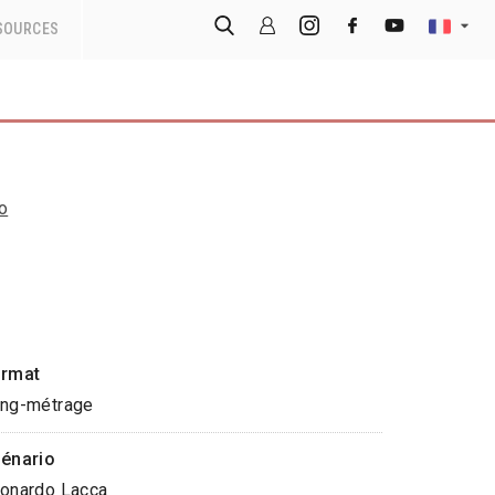
SOURCES
o
rmat
ng-métrage
énario
onardo Lacca