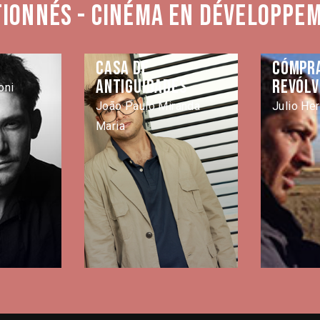
tionnés - Cinéma en développe
Casa de
Cómpr
Antiguidades
revólv
oni
João Paulo Miranda
Julio He
Maria