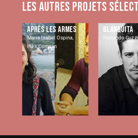
Les autres projets sélec
Après les armes
Blanquita
María Isabel Ospina,
Fernando Guzz
Iñès Compan