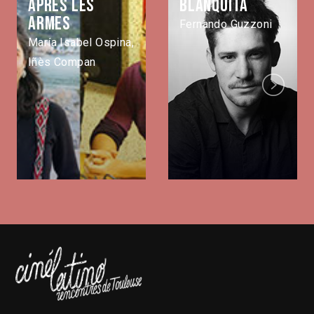
Après les
Blanquita
armes
Fernando Guzzoni
María Isabel Ospina,
Iñès Compan
Next