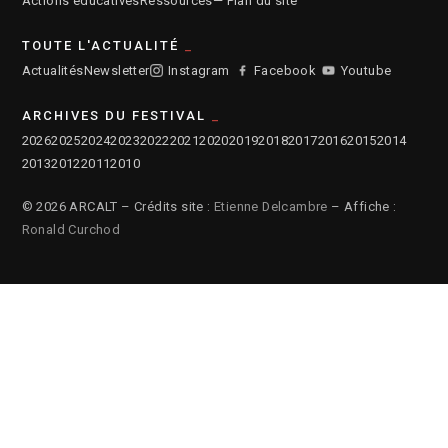
Actions éducatives
Ressources
— Plan du site
TOUTE L'ACTUALITÉ
Actualités
Newsletter
Instagram
Facebook
Youtube
ARCHIVES DU FESTIVAL
2026
2025
2024
2023
2022
2021
2020
2019
2018
2017
2016
2015
2014
2013
2012
2011
2010
© 2026 ARCALT – Crédits site :
Etienne Delcambre
– Affiche :
Ronald Curchod