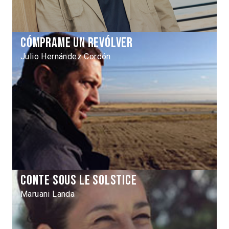
Cómprame un revólver
Julio Hernández Cordón
Conte sous le solstice
Maruani Landa