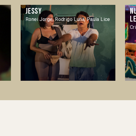
Jessy
N
l
Ronei Jorge, Rodrigo Luna, Paula Lice
Cr