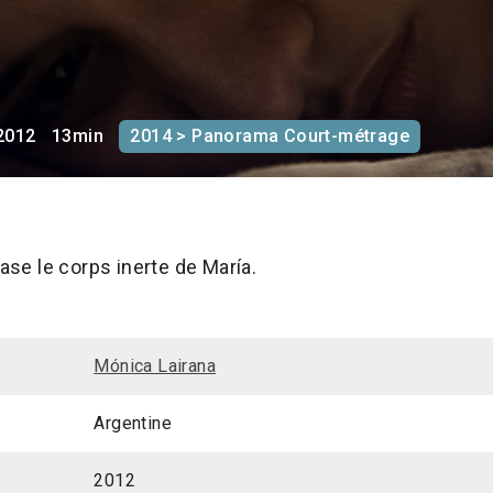
2012
13min
2014 > Panorama Court-métrage
rase le corps inerte de María.
Mónica Lairana
Argentine
2012