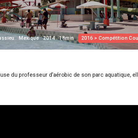
s
assieu
Mexique
2014
18min
2016 > Compétition Co
e du professeur d’aérobic de son parc aquatique, elle