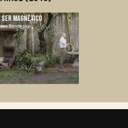
l Ser magnético
Forastero
teo Bendesky
Iván Gaona
Next