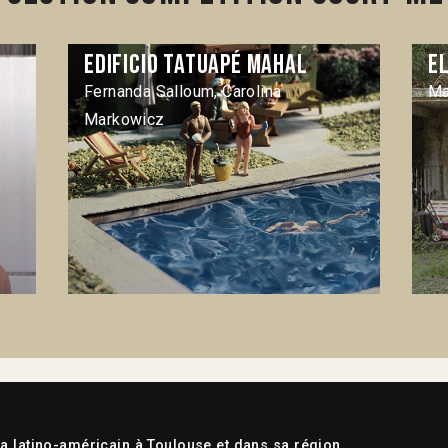
Edificio Tatuapé Mahal
E
Fernanda Salloum, Carolina
Ma
Markowicz
 latino-américain à Toulouse et dans sa région