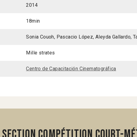
2014
18min
Sonia Couoh, Pascacio López, Aleyda Gallardo, T
Mille strates
Centro de Capacitación Cinematográfica
 section Compétition Court-mé