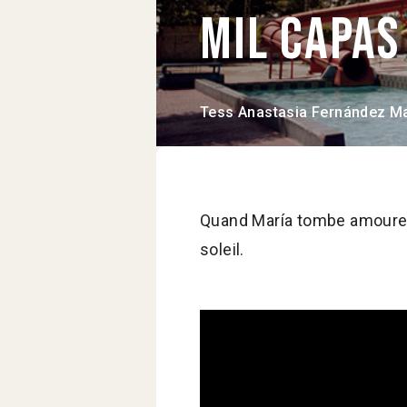
Mil capa
Tess Anastasia Fernández M
Quand María tombe amoureus
soleil.