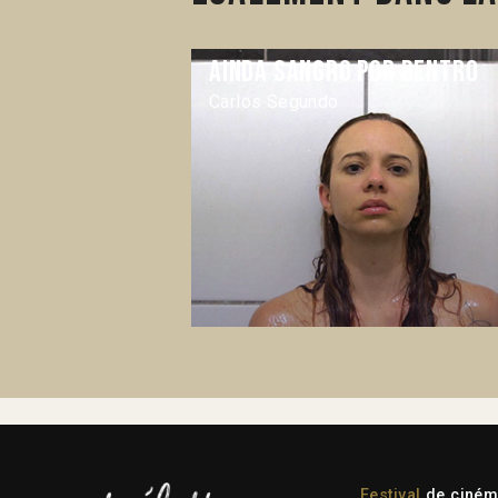
Ainda sangro por dentro
Carlos Segundo
Festival
de cinéma