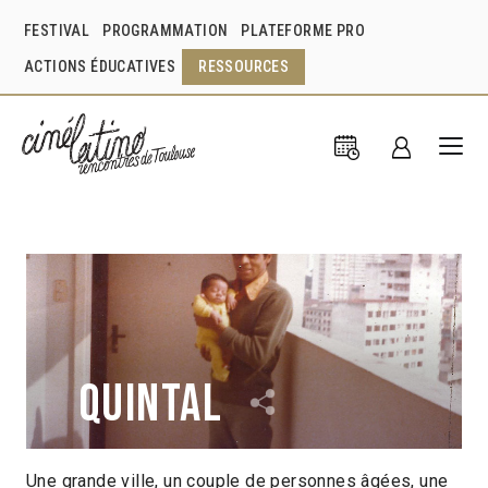
FESTIVAL
PROGRAMMATION
PLATEFORME PRO
ACTIONS ÉDUCATIVES
RESSOURCES
Quintal
Une grande ville, un couple de personnes âgées, une
André Novais Oliveira
Brésil
2015
20min