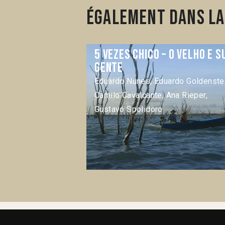
Également dans la
5 Vezes Chico – O Velho e s
gente
Eduardo Nunes, Eduardo Goldenstei
Camilo Cavalcante, Ana Rieper,
Gustavo Spolidoro