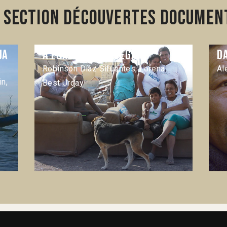
 section Découvertes Document
ua
A punto de despegar
D
Robinson Díaz Sifuentes, Lorena
Al
n,
Best Urday