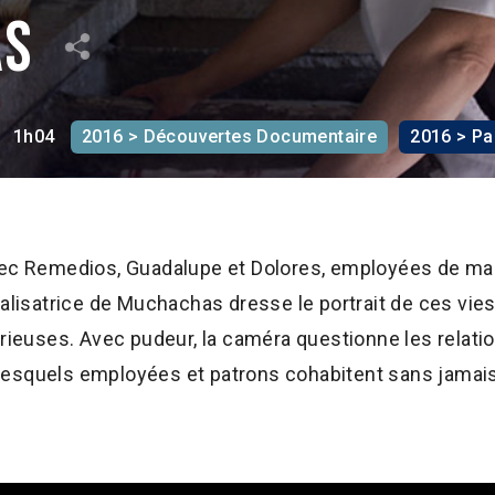
as
1h04
2016 > Découvertes Documentaire
2016 > Pa
vec Remedios, Guadalupe et Dolores, employées de ma
éalisatrice de Muchachas dresse le portrait de ces vie
orieuses. Avec pudeur, la caméra questionne les relati
lesquels employées et patrons cohabitent sans jamai