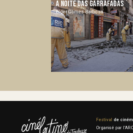
A noite das garrafadas
Elder Gomes Barbosa
Festival
de cinéma
Organisé par l’AR