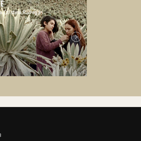
ve
Bença
a Cristina Barragán
Mano Cappu
Next
3