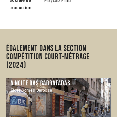
Société de
PlayLab Films
production
Également dans la section
Compétition Court-métrage
(2024)
A noite das garrafadas
Elder Gomes Barbosa
Next