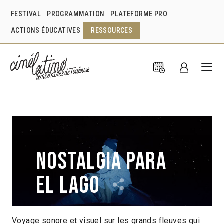
FESTIVAL
PROGRAMMATION
PLATEFORME PRO
ACTIONS ÉDUCATIVES
RESSOURCES
Nostalgia para
el lago
Voyage sonore et visuel sur les grands fleuves qui
Arturo Maciel
Paraguay
2023
13min