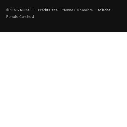
© 2026 ARCALT – Crédits site :
Etienne Delcambre
– Affiche :
Ronald Curchod