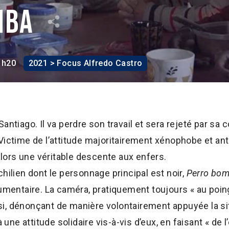
mba
1h20
2021 > Focus Alfredo Castro
antiago. Il va perdre son travail et sera rejeté par sa
 Victime de l’attitude majoritairement xénophobe et a
 alors une véritable descente aux enfers.
hilien dont le personnage principal est noir,
Perro bo
ntaire. La caméra, pratiquement toujours « au poing 
i, dénonçant de manière volontairement appuyée la s
rs, à une attitude solidaire vis-à-vis d’eux, en faisant « d