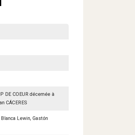
 DE COEUR décernée à
an CÁCERES
, Blanca Lewin, Gastón