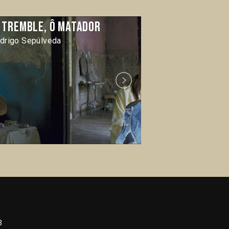
e tremble, ô matador
Karnawal
drigo Sepúlveda
Juan Pablo Félix
Next
3