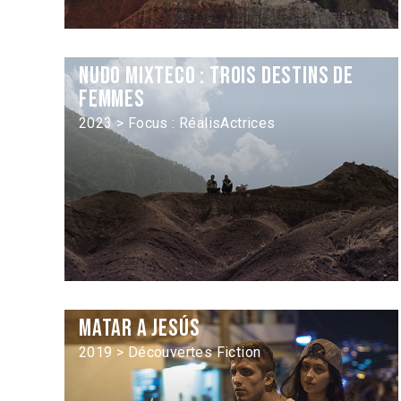
Nudo mixteco : trois destins de
femmes
2023 > Focus : RéalisActrices
Matar a Jesús
2019 > Découvertes Fiction