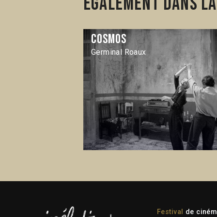
Également dans la 
Cosmos
Germinal Roaux
Festival
de cinéma