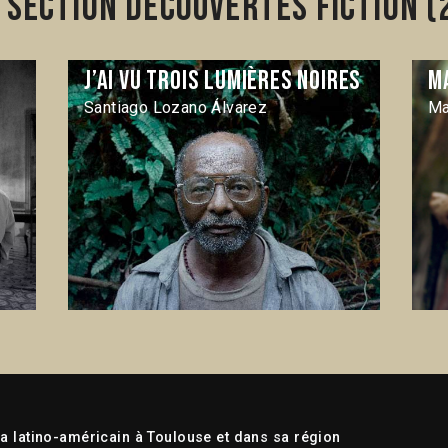
section Découvertes Fiction (
J’ai vu trois lumières noires
M
Santiago Lozano Álvarez
Ma
 latino-américain à Toulouse et dans sa région