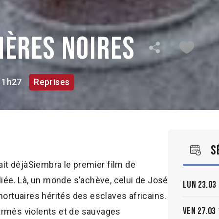
mières noires
1h27
Reprises
S
ait déjàSiembra le premier film de
liée. Là, un monde s’achève, celui de José
Lun 23.03
mortuaires hérités des esclaves africains.
Ven 27.03
armés violents et de sauvages