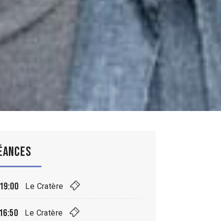
éances
19:00
Le Cratère
16:50
Le Cratère