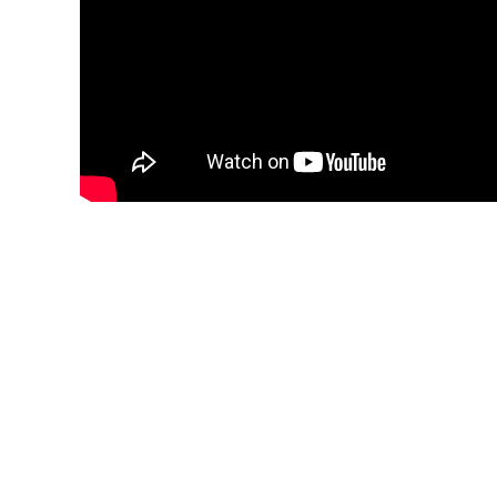
Réalisation
Santiago Lozano
Pays de tournage
Colombie
Pays de production
Colombie, Mexiq
Année de production
2023