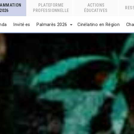
RAMMATION
PLATEFORME
ACTIONS
RES
2026
PROFESSIONNELLE
ÉDUCATIVES
nda
Invité·es
Palmarès 2026
Cinélatino en Région
Cha