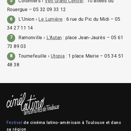
Colomiers ›
Véo Grand Central
: 10 allées du
5
Rouergue – 05 32 09 33 12
L’Union ›
Le Lumière
: 6 rue du Pic du Midi – 05
6
34 27 11 14
Ramonville ›
L’Autan
: place Jean-Jaurès – 05 61
7
73 89 03
Tournefeuille ›
Utopia
: 1 place Mairie – 05 34 51
8
48 38
Festival
de cinéma latino-américain à Toulouse et dans
sa région