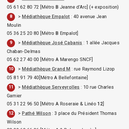
05 61 62 80 72 [Métro
B
Jeanne d’Arc] (+ exposition)
>
Médiathèque Empalot
: 40 avenue Jean
8
Moulin
05 36 25 20 80 [Métro
B
Empalot]
>
Médiathèque José Cabanis
: 1 allée Jacques
9
Chaban-Delmas
05 62 27 40 00 [Métro
A
Marengo SNCF]
>
Médiathèque Grand M
: rue Raymond Lizop
10
05 81 91 79 40[Métro
A
Bellefontaine]
>
Médiathèque Serveyrolles
: 10 rue Charles
11
Garnier
05 31 22 96 50 [Métro
A
Roseraie & Linéo
12
]
>
Pathé Wilson
: 3 place du Président Thomas
12
Wilson