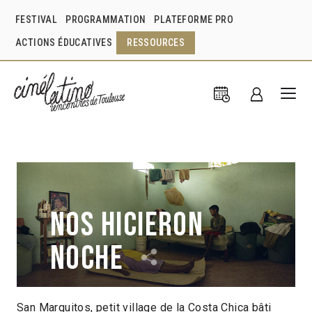
FESTIVAL
PROGRAMMATION
PLATEFORME PRO
ACTIONS ÉDUCATIVES
RESSOURCES
Nos hicieron
noche
San Marquitos, petit village de la Costa Chica bâti
Antonio Hernández
Mexique
2021
1h16