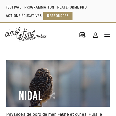
FESTIVAL
PROGRAMMATION
PLATEFORME PRO
ACTIONS ÉDUCATIVES
RESSOURCES
Nidal
Paysages de bord de mer. Faune et dunes. Puis le
Felipe Sigala
Josefina Pérez-García
Chili