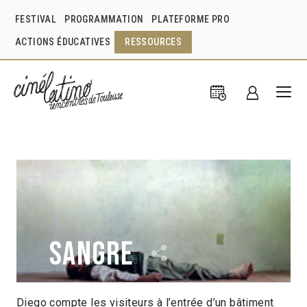
FESTIVAL
PROGRAMMATION
PLATEFORME PRO
ACTIONS ÉDUCATIVES
RESSOURCES
Sangre
Diego compte les visiteurs à l’entrée d’un bâtiment
Amat Escalante
Mexique
2005
1h30