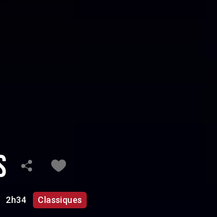
es
2h34
Classiques