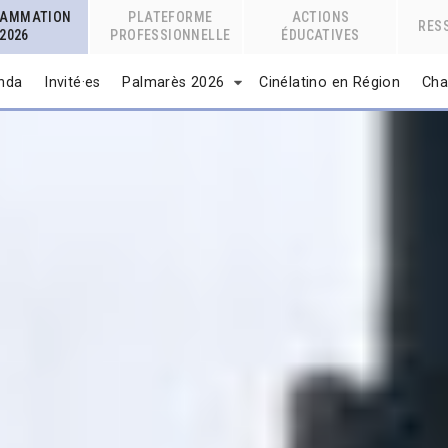
RAMMATION
PLATEFORME
ACTIONS
RES
2026
PROFESSIONNELLE
ÉDUCATIVES
nda
Invité·es
Palmarès 2026
Cinélatino en Région
Cha