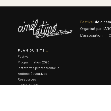
Festival
de cinéma
Organisé par l’AR
L’association
C
PLAN DU SITE
Festival
Programmation 2026
Plateforme professionnelle
Actions éducatives
Ressources
— Plan du site
© 2026 ARCALT – Crédits site :
Etienne Delcambre
– Affiche 