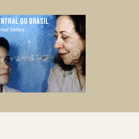
entral do Brasil
Crime delic
lter Salles
Beto Brant
Next