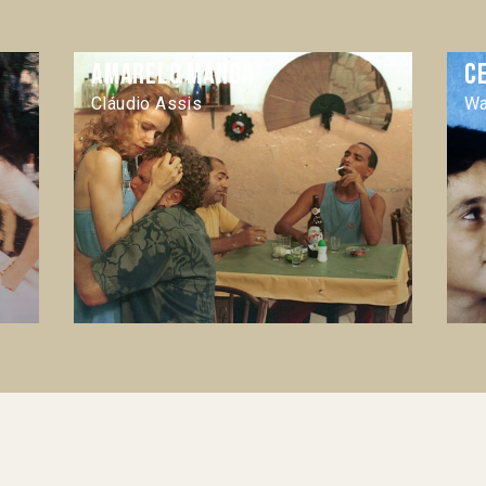
Amarelo manga
C
Cláudio Assis
Wa