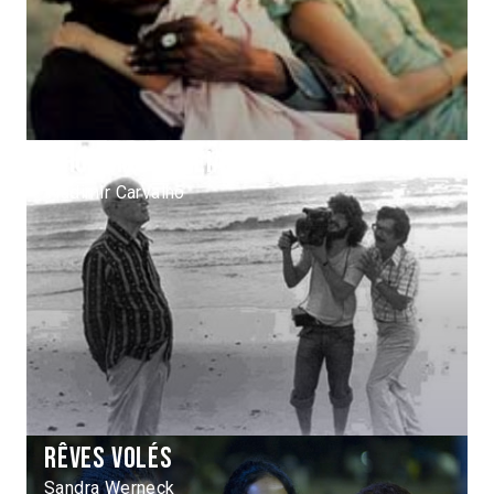
O homem de areia
Vladimir Carvalho
Rêves volés
Sandra Werneck