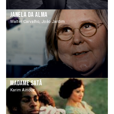
Janela da alma
Walter Carvalho, João Jardim
Madame Satã
Karim Aïnouz