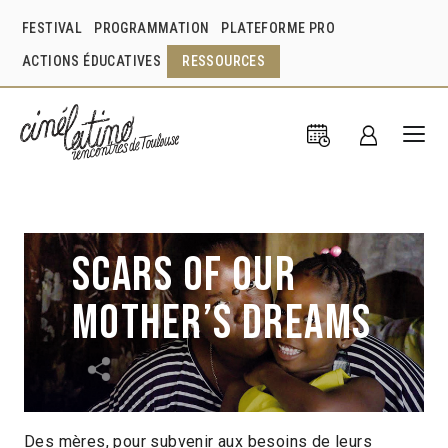
FESTIVAL
PROGRAMMATION
PLATEFORME PRO
ACTIONS ÉDUCATIVES
RESSOURCES
Scars of our
Mother’s Dreams
Des mères, pour subvenir aux besoins de leurs
Meschida Philip
Espagne
2017
12min