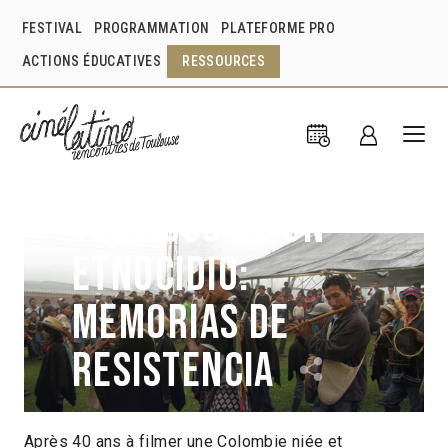
FESTIVAL
PROGRAMMATION
PLATEFORME PRO
ACTIONS ÉDUCATIVES
RESSOURCES
Testigos de un
etnocidio:
memorias de
resistencia
Après 40 ans à filmer une Colombie niée et
Marta Rodríguez
Colombie
2009
56min