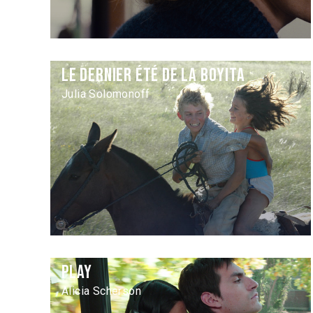
Le Dernier été de la boyita
Julia Solomonoff
Play
Alicia Scherson