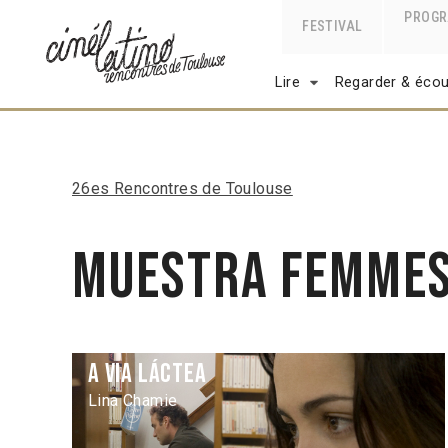
PROG
FESTIVAL
Lire
Regarder & écou
26es Rencontres de Toulouse
Muestra Femmes
A Via láctea
Lina Chamie