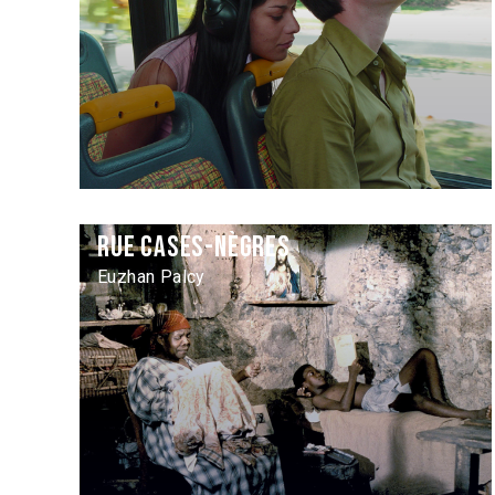
Rue Cases-Nègres
Euzhan Palcy