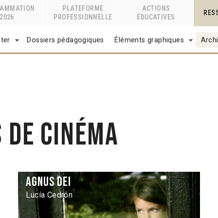
RAMMATION
PLATEFORME
ACTIONS
RES
2026
PROFESSIONNELLE
ÉDUCATIVES
ter
Dossiers pédagogiques
Éléments graphiques
Archi
 de cinéma
Agnus Dei
Lucía Cedrón