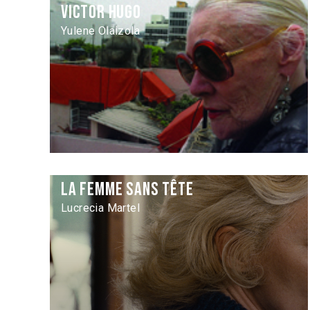
Victor Hugo
Yulene Olaizola
La Femme sans tête
Lucrecia Martel