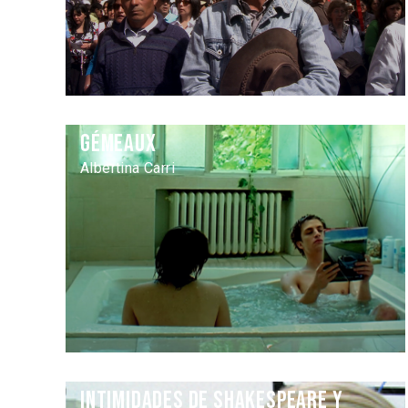
Gémeaux
Albertina Carri
Intimidades de Shakespeare y