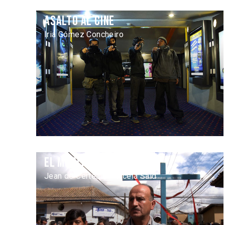
Asalto al cine
Iria Gómez Concheiro
El Mocito
Jean de Certeau, Marcela Said