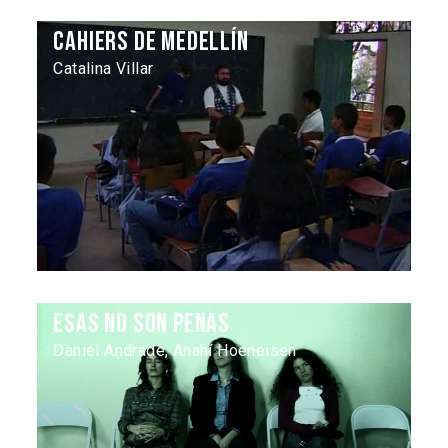
Cahiers de Medellín
Catalina Villar
Esas no son penas
Daniel Andrade, Anahí Hoeneisen