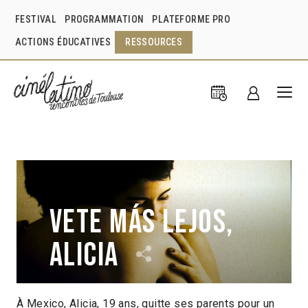
FESTIVAL
PROGRAMMATION
PLATEFORME PRO
ACTIONS ÉDUCATIVES
RESSOURCES
Vete más lejos,
Alicia
À Mexico, Alicia, 19 ans, quitte ses parents pour un
Elisa Miller
Mexique
2010
1h03