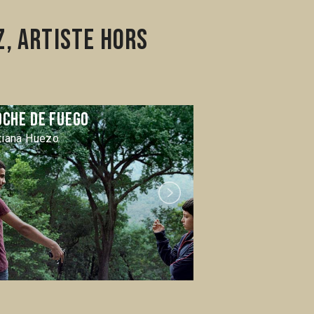
z, artiste hors
oche de fuego
Tótem
tiana Huezo
Lila Avilés
Next