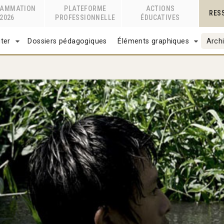
RAMMATION
PLATEFORME
ACTIONS
RES
2026
PROFESSIONNELLE
ÉDUCATIVES
ter
Dossiers pédagogiques
Éléments graphiques
Archi