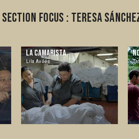
section Focus : Teresa Sánche
La Camarista
N
Lila Avilés
Ta