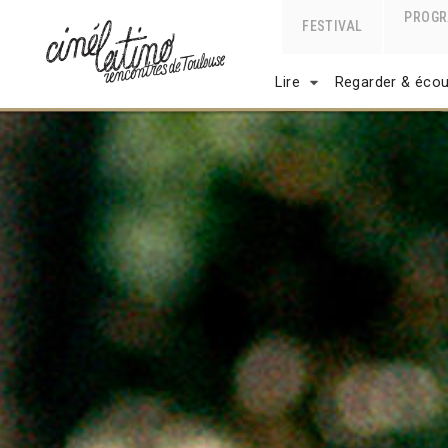
PROG
FESTIVAL
Lire
Regarder & écou