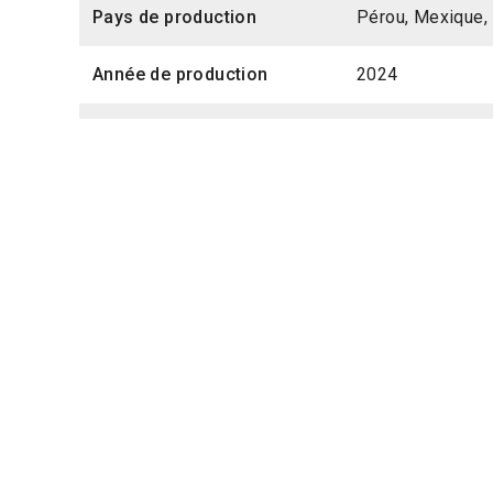
Pays de production
Pérou, Mexique, 
Année de production
2024
Durée
1h40
Acteurs
Daniela Ramirez,
La Rosa, Alí Ron
Titre original
Zafari
Langue parlée
Espagnol
Société de production
Sudaca Films