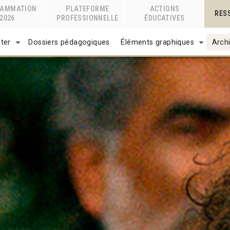
RAMMATION
PLATEFORME
ACTIONS
RES
2026
PROFESSIONNELLE
ÉDUCATIVES
ter
Dossiers pédagogiques
Éléments graphiques
Archi