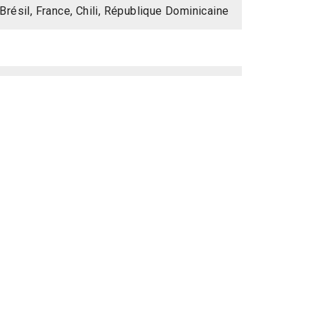
Brésil, France, Chili, République Dominicaine
 Francisco Denis, Samantha Castillo, Varek
dón, Claret Quea