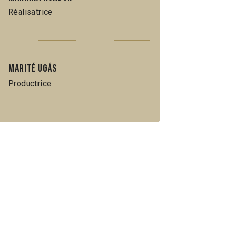
Réalisatrice
Marité Ugás
Productrice