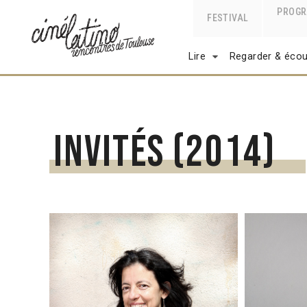
PROG
FESTIVAL
Lire
Regarder & écou
Invités (2014)