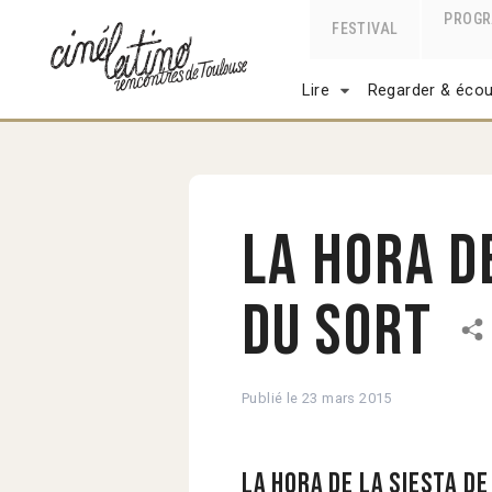
PROG
FESTIVAL
Lire
Regarder & écou
La hora de
du sort
Publié le
23 mars 2015
La hora de la siesta d