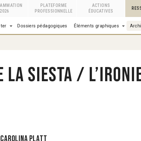
RAMMATION
PLATEFORME
ACTIONS
RES
2026
PROFESSIONNELLE
ÉDUCATIVES
ter
Dossiers pédagogiques
Éléments graphiques
Archi
 la siesta / L’ironi
e Carolina Platt