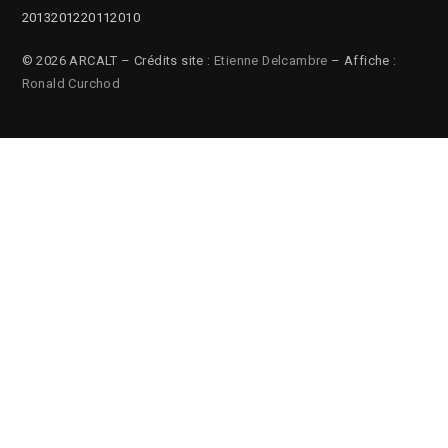
2013
2012
2011
2010
© 2026 ARCALT – Crédits site :
Etienne Delcambre
– Affiche :
Ronald Curchod