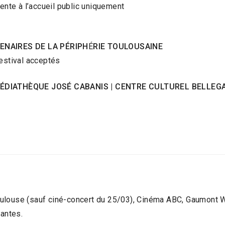
vente à l’accueil public uniquement
ENAIRES DE LA PÉ
RIPH
É
RIE TOULOUSAINE
festival acceptés
MÉDIATHÈQUE JOSÉ CABANIS | CENTRE CULTUREL BELLEG
oulouse (sauf ciné-concert du 25/03), Cinéma ABC, Gaumont W
vantes.