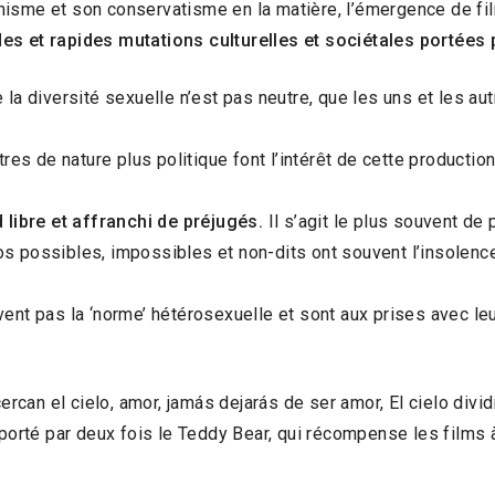
hisme et son conservatisme en la matière, l’émergence de f
es et rapides mutations culturelles et sociétales portées 
 la diversité sexuelle n’est pas neutre, que les uns et les au
s de nature plus politique font l’intérêt de cette producti
libre et affranchi de préjugés.
Il s’agit le plus souvent de
 nos possibles, impossibles et non-dits ont souvent l’insolenc
vent pas la ‘norme’ hétérosexuelle et sont aux prises avec le
rcan el cielo, amor, jamás dejarás de ser amor, El cielo divi
mporté par deux fois le Teddy Bear, qui récompense les films 