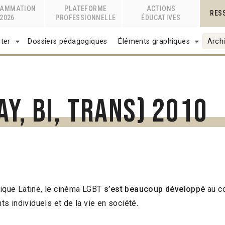
RAMMATION
PLATEFORME
ACTIONS
RES
2026
PROFESSIONNELLE
ÉDUCATIVES
ter
Dossiers pédagogiques
Éléments graphiques
Archi
ay, bi, trans) 2010
ique Latine, le cinéma LGBT
s’est beaucoup développé
au c
s individuels et de la vie en société.