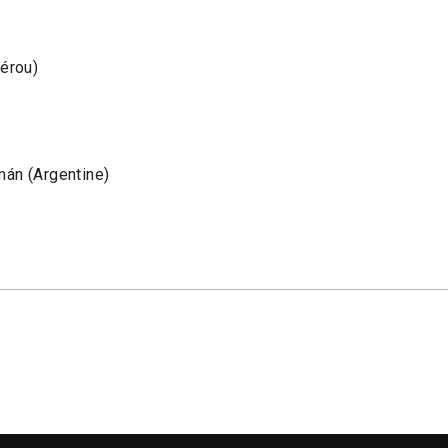
érou)
án (Argentine)