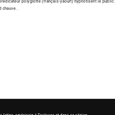
prédicateur polyglotte (français-yaourt) hypnotisent le public
nd chauve…