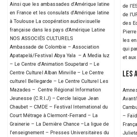
Ainsi que les ambassades d’Amérique latine
de l’E
en France et les consulats d’Amérique latine
de l’U
à Toulouse La coopération audiovisuelle
des E
française dans les pays d’Amérique Latine
Pierre
NOS ASSOCIÉS CULTURELS
les en
Ambassade de Colombie – Association
qui pa
Apatapelá/Festival Abya Yala – A Media luz
et aux
– Le Centre d’Animation Soupetard – Le
LES 
Centre Culturel Alban Minville – Le Centre
culturel Bellegarde – Le Centre Culturel Les
Mazades – Centre Régional Information
Amnest
Jeunesse (C.R.I.J) – Cercle laïque Jean
Avanti
Chaubet – CMDE – Festival International du
Cambu
Court Métrage à Clermont-Ferrand – La
– Faï
Grainerie – La Dernière Chance –La ligue de
França
l’enseignement – Presses Universitaires du
Juliet