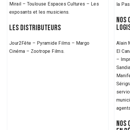
Mirail – Toulouse Espaces Cultures – Les
la Pas
exposants et les musiciens.
NOS 
LOGI
LES DISTRIBUTEURS
Alain 
Jour2Fête – Pyramide Films – Margo
El Can
Cinéma – Zootrope Films.
– Impr
Sandi
Manif
Sérigr
servic
munici
agents
NOS 