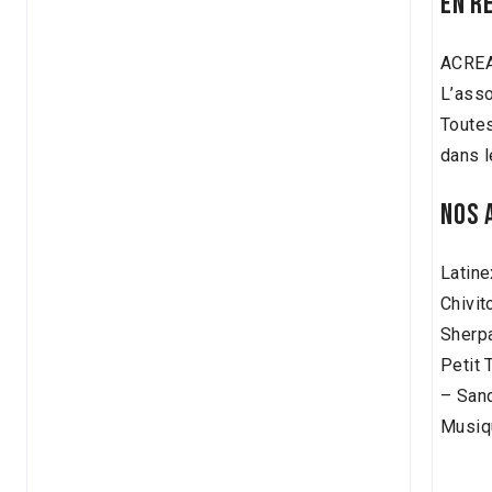
EN R
ACREA
L’asso
Toutes
dans l
NOS 
Latine
Chivit
Sherpa
Petit 
– San
Musiqu