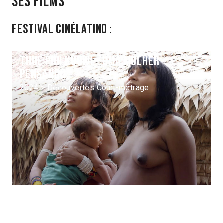
Ses films
Festival Cinélatino :
Thuë pihi kuuwi – Uma mulher
pensando
2024 > Découvertes Court-métrage