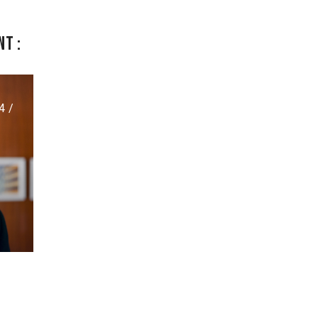
t :
4 /