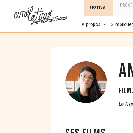
PROG
FESTIVAL
À propos
S’implique
A
Film
La Asp