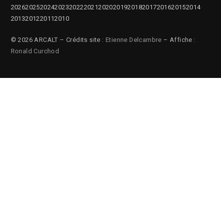
2026
2025
2024
2023
2022
2021
2020
2019
2018
2017
2016
2015
2014
2013
2012
2011
2010
© 2026 ARCALT – Crédits site :
Etienne Delcambre
– Affiche :
Ronald Curchod