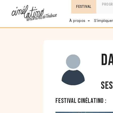
PROG
FESTIVAL
À propos
S’implique
D
Ses
Festival Cinélatino :