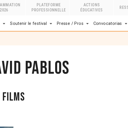
RAMMATION
PLATEFORME
ACTIONS
RES
2026
PROFESSIONNELLE
ÉDUCATIVES
r
Soutenir le festival
Presse / Pros
Convocatorias
avid Pablos
 films