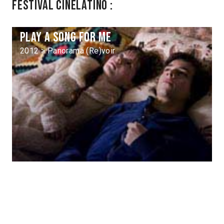
Festival Cinélatino :
Play a Song for Me
2012 > Panorama (Re)voir