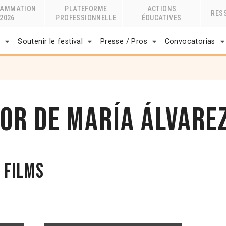
RAMMATION
PLATEFORME
ACTIONS
RES
2026
PROFESSIONNELLE
ÉDUCATIVES
r
Soutenir le festival
Presse / Pros
Convocatorias
lor de María Álvar
 films