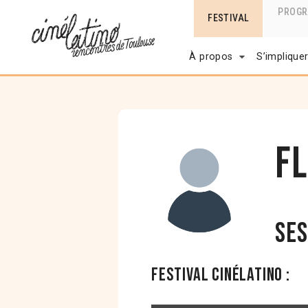
PROG
FESTIVAL
À propos
S’implique
F
Ses
Festival Cinélatino :