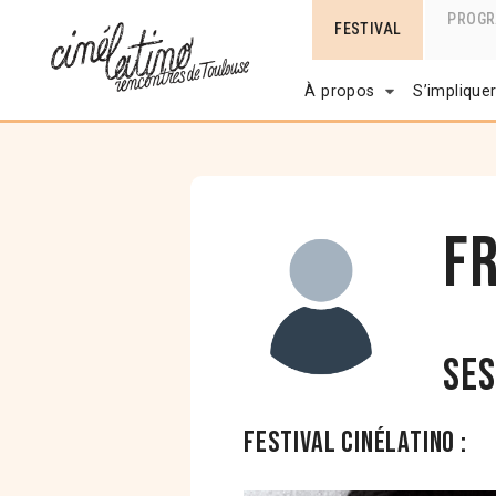
PROG
FESTIVAL
À propos
S’implique
F
Ses
Festival Cinélatino :