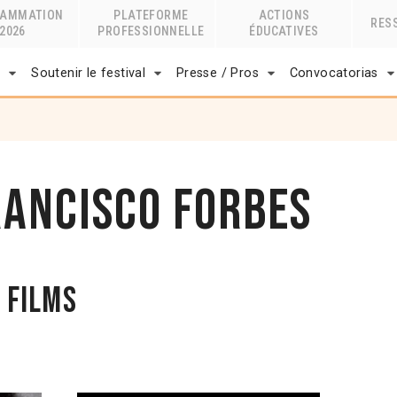
RAMMATION
PLATEFORME
ACTIONS
RES
2026
PROFESSIONNELLE
ÉDUCATIVES
r
Soutenir le festival
Presse / Pros
Convocatorias
rancisco Forbes
 films