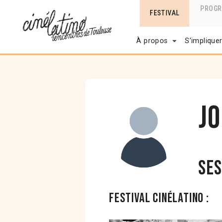
PROG
FESTIVAL
À propos
S’implique
J
Ses
Festival Cinélatino :