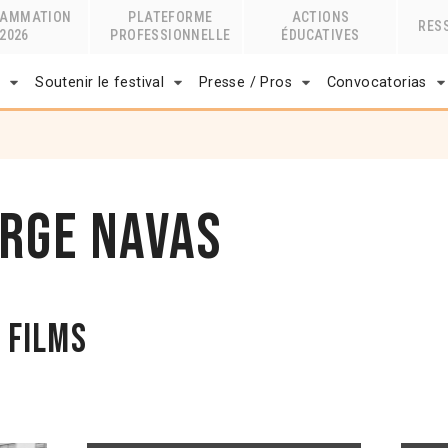
RAMMATION
PLATEFORME
ACTIONS
RES
2026
PROFESSIONNELLE
ÉDUCATIVES
r
Soutenir le festival
Presse / Pros
Convocatorias
orge Navas
 films