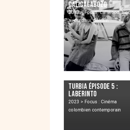
Calicalabozo
2017 > Focus: Caliwood, hier
aujourd'hui, demain
Turbia épisode 5 :
Laberinto
2023 > Focus : Cinéma
colombien contemporain