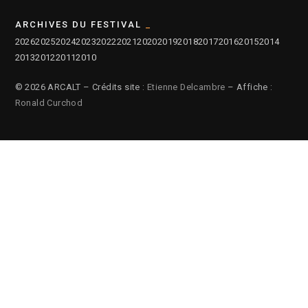
ARCHIVES DU FESTIVAL
2026
2025
2024
2023
2022
2021
2020
2019
2018
2017
2016
2015
2014
2013
2012
2011
2010
© 2026 ARCALT – Crédits site :
Etienne Delcambre
– Affiche :
Ronald Curchod