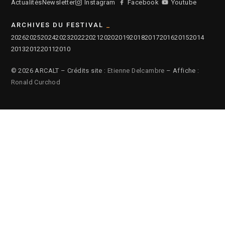
Actualités
Newsletter
Instagram
Facebook
Youtube
ARCHIVES DU FESTIVAL
2026
2025
2024
2023
2022
2021
2020
2019
2018
2017
2016
2015
2014
2013
2012
2011
2010
© 2026 ARCALT – Crédits site :
Etienne Delcambre
– Affiche :
Ronald Curchod